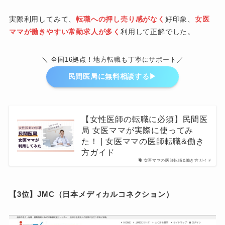
実際利用してみて、
転職への押し売り感がなく
好印象、
女医
ママが働きやすい常勤求人が多く
利用して正解でした。
＼ 全国16拠点！地方転職も丁寧にサポート／
民間医局に無料相談する▶︎
【女性医師の転職に必須】民間医
局 女医ママが実際に使ってみ
た！ | 女医ママの医師転職&働き
方ガイド
女医ママの医師転職&働き方ガイド
【3位】JMC（日本メディカルコネクション）