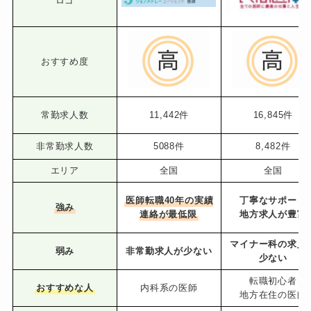
ロゴ
おすすめ度
常勤求人数
11,442件
16,845件
非常勤求人数
5088件
8,482件
エリア
全国
全国
医師転職40年の実績
丁寧なサポート
強み
連絡が最低限
地方求人が豊富
マイナー科の求人
弱み
非常勤求人が少ない
少ない
転職初心者
おすすめな人
内科系の医師
地方在住の医師