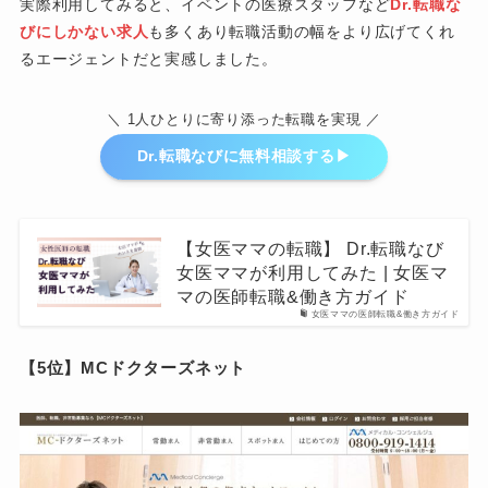
実際利用してみると、イベントの医療スタッフなど
Dr.転職な
びにしかない求人
も多くあり転職活動の幅をより広げてくれ
るエージェントだと実感しました。
＼ 1人ひとりに寄り添った転職を実現 ／
Dr.転職なびに無料相談する▶︎
【女医ママの転職】 Dr.転職なび
女医ママが利用してみた | 女医マ
マの医師転職&働き方ガイド
女医ママの医師転職&働き方ガイド
【5位】MCドクターズネット