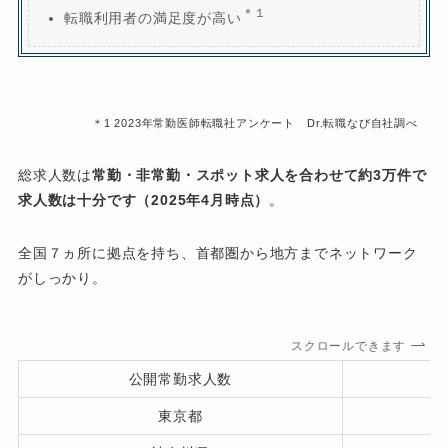
＊１
転職利用者の満足度が高い
＊1 2023年常勤医師転職社アンケート Dr.転職なび自社調べ
総求人数は
常勤・非常勤・スポット求人を合わせて約3万件で
求人数は十分です（2025年4月時点）
。
全国７ヵ所に拠点を持ち、首都圏から地方までネットワーク
がしっかり。
スクロールできます
公開常勤求人数
D
東京都