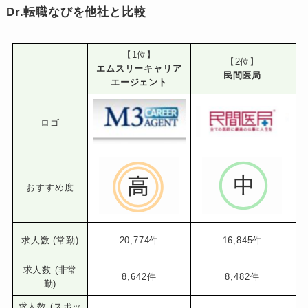
Dr.転職なびを他社と比較
【1位】
【2位】
エムスリーキャリア
民間医局
エージェント
ロゴ
おすすめ度
求人数 (常勤)
20,774件
16,845件
求人数 (非常
8,642件
8,482件
勤)
求人数 (スポッ