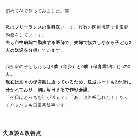
初めてAIで作ってみました。笑
私は
フリーランスの眼科医
として、複数の医療機関で非常勤
勤務をしています。
夫も
市中病院で勤務する医師
で、
夫婦で協力しながら子ども2
人の送迎を分担
しています。
我が家の子どもたちは
4歳（年少）と0歳（保育園1年目）の2
人。
現在は別々の保育園に通っているため、送迎ルートも2か所に
分かれており、朝は毎日まるで作戦会議
。
「今日はどっちを誰が送る？」「あ、連絡帳忘れた！」なん
てバタバタも日常茶飯事です。
失敗談＆改善点