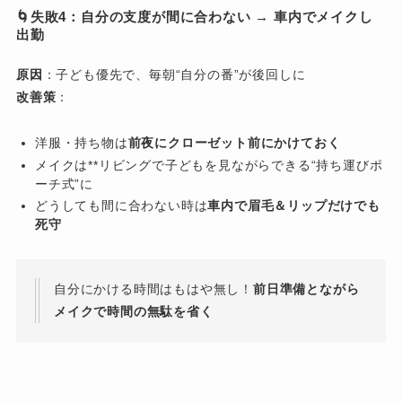
🌀失敗4：自分の支度が間に合わない → 車内でメイクし
出勤
原因
：子ども優先で、毎朝“自分の番”が後回しに
改善策
：
洋服・持ち物は
前夜にクローゼット前にかけておく
メイクは**リビングで子どもを見ながらできる“持ち運びポ
ーチ式”に
どうしても間に合わない時は
車内で眉毛＆リップだけでも
死守
自分にかける時間はもはや無し！
前日準備とながら
メイクで時間の無駄を省く