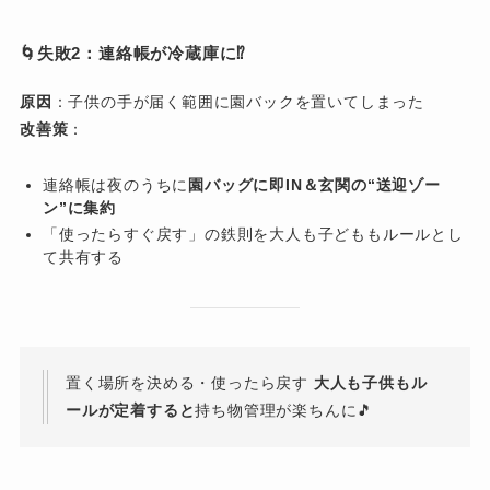
🌀失敗2：連絡帳が冷蔵庫に⁉︎
原因
：子供の手が届く範囲に園バックを置いてしまった
改善策
：
連絡帳は夜のうちに
園バッグに即IN＆玄関の“送迎ゾー
ン”に集約
「使ったらすぐ戻す」の鉄則を大人も子どももルールとし
て共有する
置く場所を決める・使ったら戻す
大人も子供もル
ールが定着すると
持ち物管理が楽ちんに🎵