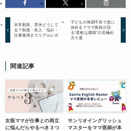
子どもの体調不良で急に
非常勤医、育休どうして
休める？ママ医師が語
る？制度・収入・悩み・
る“柔軟な職場”の見極め
仕事復帰までリアルレポ
方５選
関連記事
女医ママが仕事との両立
サンリオイングリッシュ
に悩んだらやるべき３つ
マスターをママ医師が本