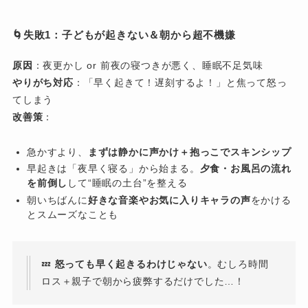
🌀失敗1：子どもが起きない＆朝から超不機嫌
原因
：夜更かし or 前夜の寝つきが悪く、睡眠不足気味
やりがち対応
：「早く起きて！遅刻するよ！」と焦って怒っ
てしまう
改善策
：
急かすより、
まずは静かに声かけ＋抱っこでスキンシップ
早起きは「夜早く寝る」から始まる。
夕食・お風呂の流れ
を前倒し
して“睡眠の土台”を整える
朝いちばんに
好きな音楽やお気に入りキャラの声
をかける
とスムーズなことも
💤
怒っても早く起きるわけじゃない
。むしろ時間
ロス＋親子で朝から疲弊するだけでした…！