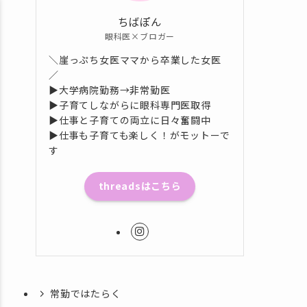
ちばぽん
眼科医×ブロガー
＼崖っぷち女医ママから卒業した女医
／
▶︎大学病院勤務→非常勤医
▶︎子育てしながらに眼科専門医取得
▶︎仕事と子育ての両立に日々奮闘中
▶︎仕事も子育ても楽しく！がモットーで
す
threadsはこちら
常勤ではたらく