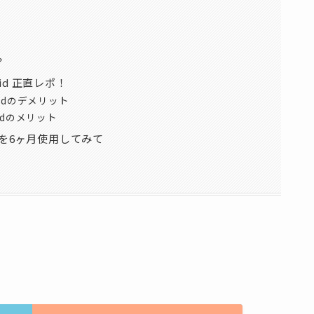
？
brid 正直レポ！
ybridのデメリット
ybridのメリット
ybridを6ヶ月使用してみて